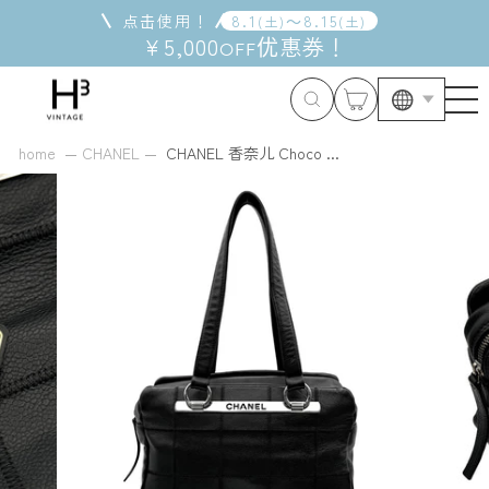
跳
点击使用！
8
.
1
～
8
.
15
(
土
)
(
土
)
到
¥5,000
优惠券
！
OFF
内
容
home
CHANEL
CHANEL 香奈儿 Choco ...