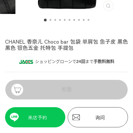
CHANEL
CHANEL 香奈儿 Choco bar 包袋 单肩包 鱼子皮 黑色
黑色 银色五金 托特包 手提包
ショッピングローンで
24回
まで
手数料無料
售罄
来店予約
询问