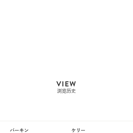
CHANEL
CHANEL 香奈儿 CHOCO
BAR 包...
售罄
VIEW
浏览历史
バーキン
ケリー