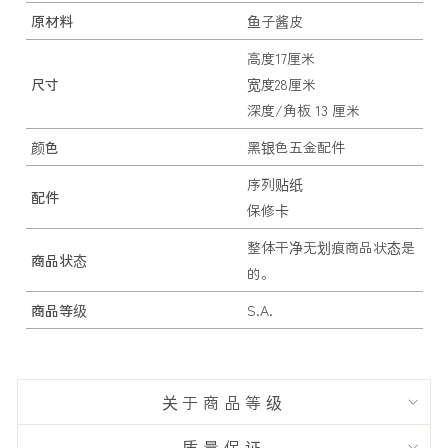
原材料
鱼子酱皮
高度17厘米
尺寸
宽度28厘米
深度/角板 13 厘米
颜色
黑银色五金配件
序列贴纸
配件
保修卡
整体干净无划痕商品状态是
商品状态
的。
商品等级
S.A.
关于商品等级
质量保证