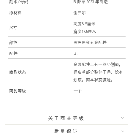
刻印/号码
B 邮票 2023 年制造
原材料
谢弗尔
高度8.5厘米
尺寸
宽度17.5厘米
颜色
黑色黑金五金配件
配件
无
金属配件上有一些小划痕，
商品状态
但皮革部分整体干净，没有
划痕。商品状态这是。
商品等级
一个
关于商品等级
质量保证