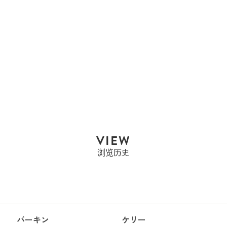
HERMES
HERMES 爱马仕 B?ARN
SOUFF...
售罄
VIEW
浏览历史
バーキン
ケリー