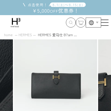
跳
点击使用！
8
.
1
～
8
.
15
(
土
)
(
土
)
到
¥5,000
优惠券
！
OFF
内
容
home
HERMES
HERMES 爱马仕 B?arn ...