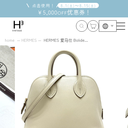
跳
点击使用！
8
.
1
～
8
.
15
(
土
)
(
土
)
到
¥5,000
优惠券
！
OFF
内
容
home
HERMES
HERMES 爱马仕 Bolide...