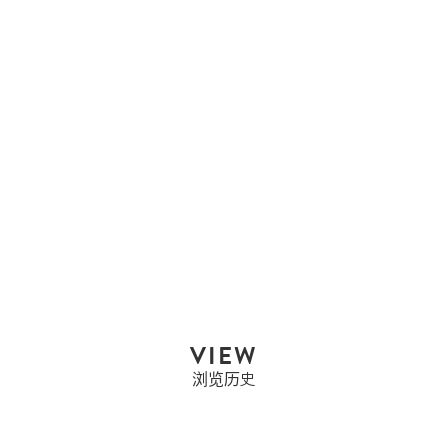
HERMES
HERMES 爱马仕 BOLIDE
1923...
售罄
VIEW
浏览历史