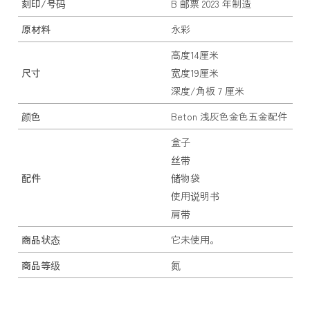
刻印/号码
B 邮票 2023 年制造
原材料
永彩
高度14厘米
尺寸
宽度19厘米
深度/角板 7 厘米
颜色
Beton 浅灰色金色五金配件
盒子
丝带
配件
储物袋
使用说明书
肩带
商品状态
它未使用。
商品等级
氮