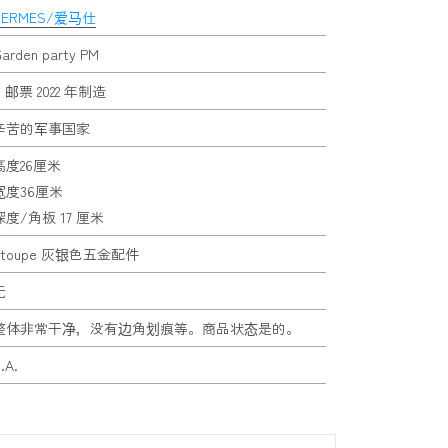
HERMES/爱马仕
arden party PM
U 邮票 2022 年制造
辛苦的军事国家
高度26厘米
宽度36厘米
深度/角板 17 厘米
Etoupe 灰银色五金配件
无
整体非常干净，没有边角划痕等。商品状态是的。
.A.