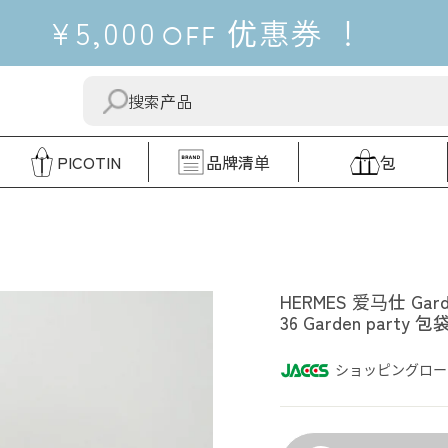
¥5,000
优惠券
！
OFF
发
"关
送
闭"
PICOTIN
品牌清单
包
HERMES
HERMES 爱马仕 Garde
36 Garden par
ショッピングロー