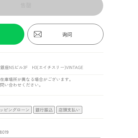
售罄
询问
銀座NSビル3F H3(エイチスリー)VINTAGE
在庫場所が異なる場合がございます。
問い合わせください。
ッピングローン
銀行振込
店頭支払い
8019