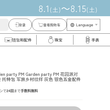
8
.
1
～
8
.
15
(
土
)
(
土
)
Language
登录
查看购物车
钱包和配件
珠宝
手表
n party PM Garden party PM 花园派对
ty 包袋 托特包 军旅乡村纹样 灰色 银色五金配件
ンで
24回
まで
手数料無料