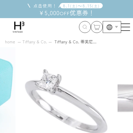
跳
点击使用！
8
.
1
～
8
.
15
(
土
)
(
土
)
到
¥5,000
优惠券
！
OFF
内
容
home
Tiffany & Co.
Tiffany & Co. 蒂芙尼...