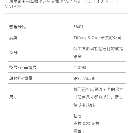
・東京都中央区銀座3-7-16 銀座NSビル3F H3(エイチスリー)
VINTAGE
管理号码
32401
品牌
Tiffany & Co./蒂芙尼公司
公主方形切割钻石订婚戒指
型号
铂金
型号/产品编号
#40193
原材料/重量
铂950/3.5克
我们还可以更改 9 号的尺寸
尺寸
（任何尺寸都可以），所以
请联系我们。
钻石
克拉 0.23 克拉
颜色 H