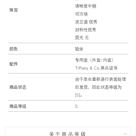
清晰度中频
珠宝
切方块
波兰语 优秀
对称性优秀
荧光 无
颜色
铂金
专用盒（外盒/内盒）
配件
Tiffany & Co.真品证书
由于是在重新进行表面处理
商品状态
后发货，因此状态等级为
[S]。
商品等级
S
关于商品等级