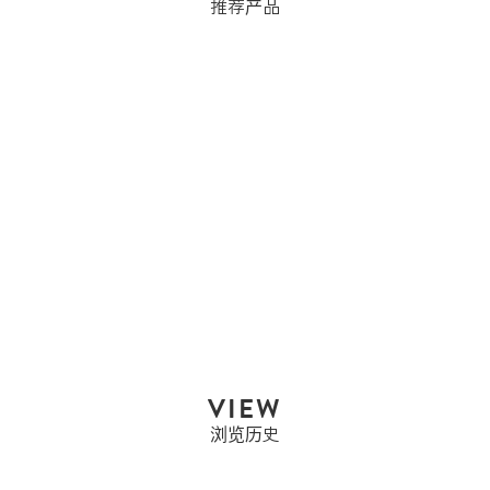
推荐产品
Tiffany & Co.
TIFFANY & CO. 蒂芙尼
公司公主方...
售罄
VIEW
浏览历史