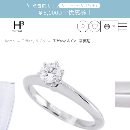
跳
点击使用！
8
.
1
～
8
.
15
(
土
)
(
土
)
到
¥5,000
优惠券
！
OFF
内
容
home
Tiffany & Co.
Tiffany & Co. 蒂芙尼...