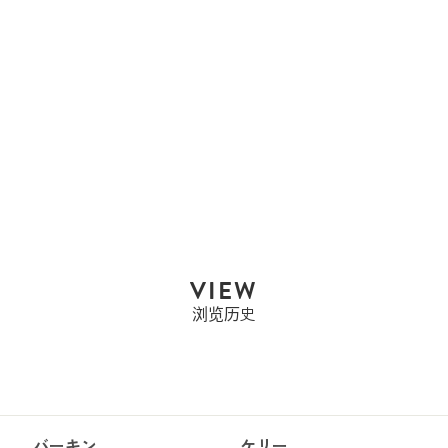
Tiffany & Co.
TIFFANY & CO. 蒂芙尼
公司订婚戒...
售罄
VIEW
浏览历史
バーキン
ケリー