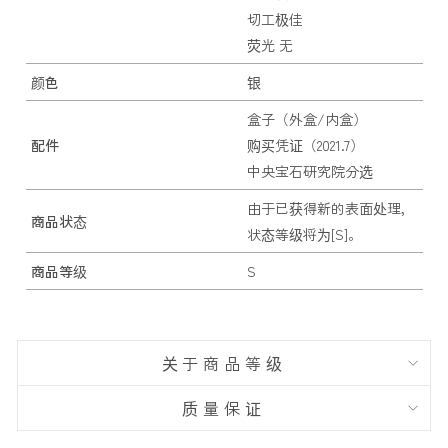
切工极佳
荧光 无
颜色
银
盒子（外盒/内盒）
配件
购买凭证（2021.7）
中央宝石研究院分选
由于已获得新的表面处理，
商品状态
状态等级将为[S]。
商品等级
S
关于商品等级
质量保证