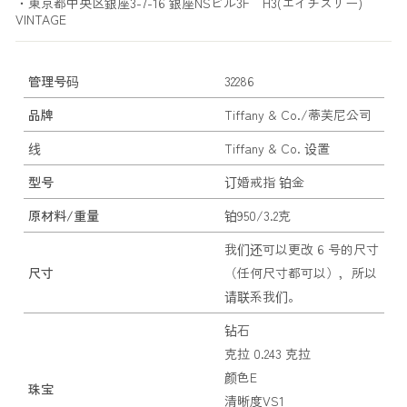
・東京都中央区銀座3-7-16 銀座NSビル3F H3(エイチスリー)
VINTAGE
管理号码
32286
品牌
Tiffany & Co./蒂芙尼公司
线
Tiffany & Co. 设置
型号
订婚戒指 铂金
原材料/重量
铂950/3.2克
我们还可以更改 6 号的尺寸
尺寸
（任何尺寸都可以），所以
请联系我们。
钻石
克拉 0.243 克拉
颜色E
珠宝
清晰度VS1