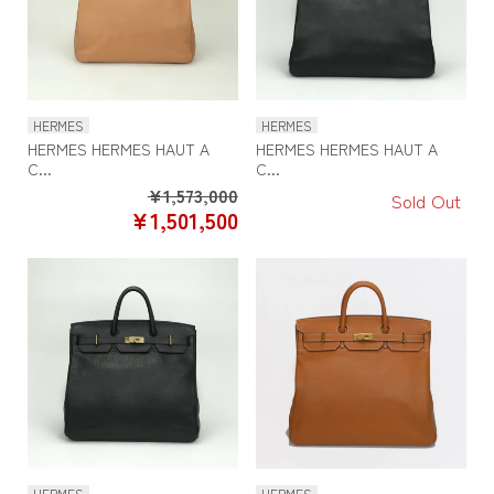
HERMES
HERMES
HERMES HERMES HAUT A
HERMES HERMES HAUT A
C...
C...
Regular
¥1,573,000
Sold Out
SALE
¥1,501,500
price
PRICE
HERMES
HERMES