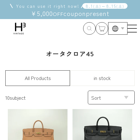
Skip
You can use it right now!
8
.
1
～
8
.
15
(
土
)
(
土
)
to
¥5,000
coupon
present
OFF
content
Langua
オータクロア45
All Products
in stock
SORT
10subject