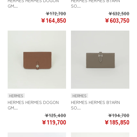
HERMES HERMES DOGON
HERMES HERMES B?ARN
GM...
SO...
Regular
Re
¥172,700
¥632,500
SALE
SA
¥164,850
¥603,750
price
pr
PRICE
PR
HERMES
HERMES
HERMES HERMES DOGON
HERMES HERMES B?ARN
GM...
SO...
Regular
Re
¥125,400
¥194,700
SALE
SA
¥119,700
¥185,850
price
pr
PRICE
PR