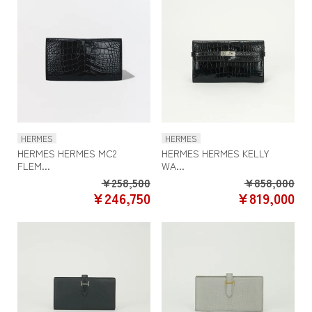
HERMES
HERMES
HERMES HERMES MC2
HERMES HERMES KELLY
FLEM...
WA...
Regular
Re
¥258,500
¥858,000
SALE
SA
¥246,750
¥819,000
price
pr
PRICE
PR