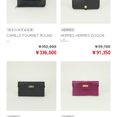
カミーユフォルネ
HERMES
CAMILLE FOURNET ROUND
HERMES HERMES DOGON
...
LO...
Regular
Re
¥352,000
¥95,700
SALE
SA
¥336,000
¥91,350
price
pr
PRICE
PR
HERMES
HERMES