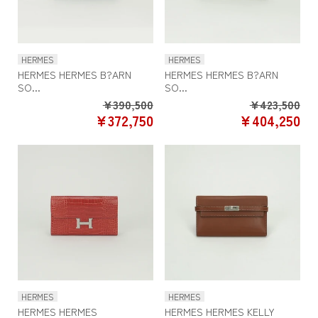
HERMES
HERMES
HERMES HERMES B?ARN
HERMES HERMES B?ARN
SO...
SO...
Regular
Re
¥390,500
¥423,500
SALE
SA
¥372,750
¥404,250
price
pr
PRICE
PR
HERMES
HERMES
HERMES HERMES
HERMES HERMES KELLY