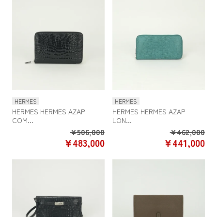
HERMES
HERMES
HERMES HERMES AZAP
HERMES HERMES AZAP
COM...
LON...
Regular
Re
¥506,000
¥462,000
SALE
SA
¥483,000
¥441,000
price
pr
PRICE
PR