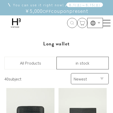
Skip
You can use it right now!
8
.
1
～
8
.
15
(
土
)
(
土
)
to
¥5,000
coupon
present
OFF
content
Langua
Long wallet
All Products
in stock
SORT
40subject