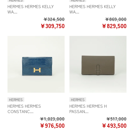
HERMES HERMES KELLY
HERMES HERMES KELLY
WA...
WA...
Regular
Re
¥324,500
¥869,000
SALE
SA
¥309,750
¥829,500
price
pr
PRICE
PR
HERMES
HERMES
HERMES HERMES
HERMES HERMES H
CONSTANC...
PASSAN...
Regular
Re
¥1,023,000
¥517,000
SALE
SA
¥976,500
¥493,500
price
pr
PRICE
PR