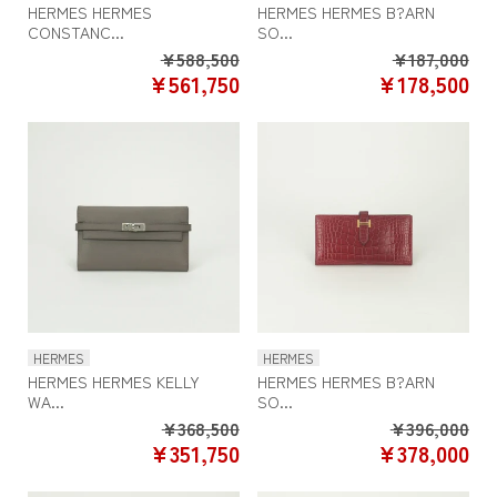
HERMES HERMES
HERMES HERMES B?ARN
CONSTANC...
SO...
Regular
Re
¥588,500
¥187,000
SALE
SA
¥561,750
¥178,500
price
pr
PRICE
PR
HERMES
HERMES
HERMES HERMES KELLY
HERMES HERMES B?ARN
WA...
SO...
Regular
Re
¥368,500
¥396,000
SALE
SA
¥351,750
¥378,000
price
pr
PRICE
PR