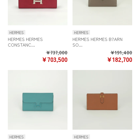
HERMES
HERMES
HERMES HERMES
HERMES HERMES B?ARN
CONSTANC...
SO...
Regular
Re
¥737,000
¥191,400
SALE
SA
¥703,500
¥182,700
price
pr
PRICE
PR
HERMES
HERMES