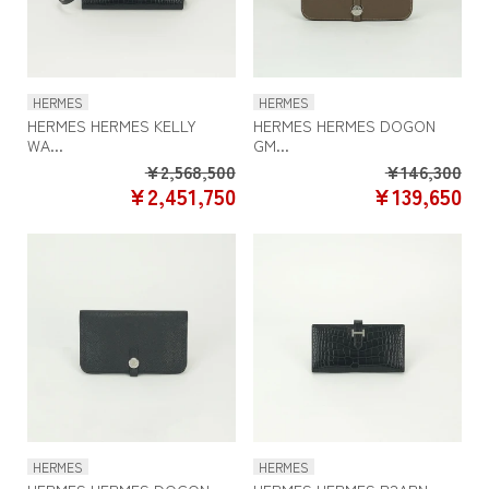
HERMES
HERMES
HERMES HERMES KELLY
HERMES HERMES DOGON
WA...
GM...
Regular
Re
¥2,568,500
¥146,300
SALE
SA
¥2,451,750
¥139,650
price
pr
PRICE
PR
HERMES
HERMES