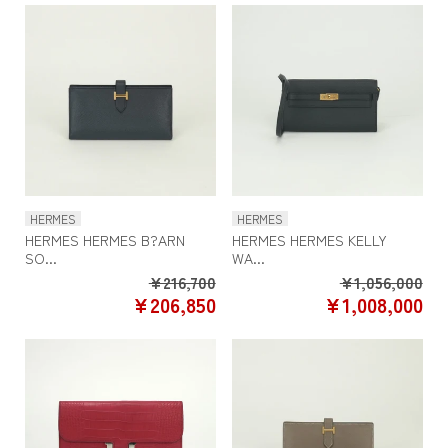
HERMES
HERMES
HERMES HERMES B?ARN
HERMES HERMES KELLY
SO...
WA...
Regular
Re
¥216,700
¥1,056,000
SALE
SA
¥206,850
¥1,008,000
price
pr
PRICE
PR