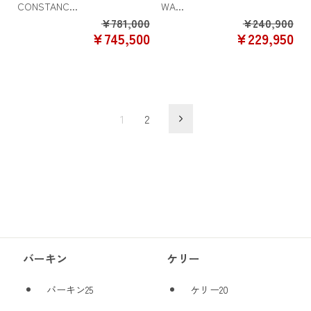
CONSTANC...
WA...
Regular
Re
¥781,000
¥240,900
SALE
SA
¥745,500
¥229,950
price
pr
PRICE
PR
1
2
バーキン
ケリー
バーキン25
ケリー20