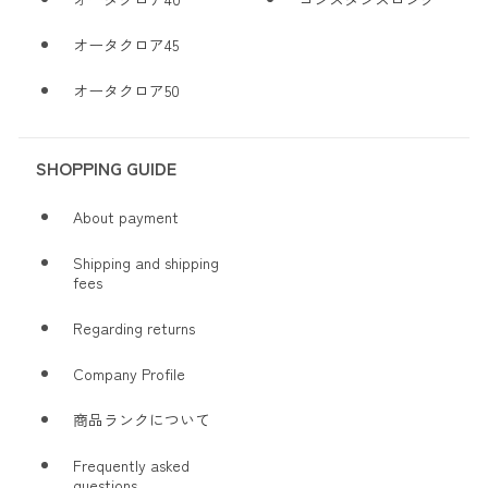
オータクロア45
オータクロア50
SHOPPING GUIDE
About payment
Shipping and shipping
fees
Regarding returns
Company Profile
商品ランクについて
Frequently asked
questions