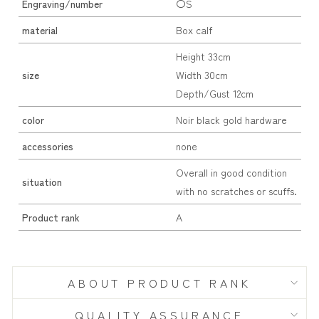
Engraving/number
〇S
material
Box calf
Height 33cm
size
Width 30cm
Depth/Gust 12cm
color
Noir black gold hardware
accessories
none
Overall in good condition
situation
with no scratches or scuffs.
Product rank
A
ABOUT PRODUCT RANK
QUALITY ASSURANCE