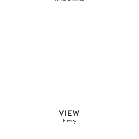
HERMES
HERMES HERMES KELLY
SP...
Sold Out
VIEW
history