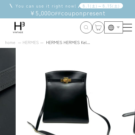
Skip
You can use it right now!
8
.
1
～
8
.
15
(
土
)
(
土
)
to
¥5,000
coupon
present
OFF
content
Langua
home
HERMES
HERMES HERMES Kel...