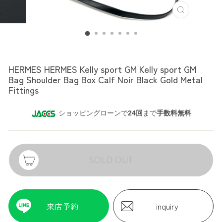
HERMES
HERMES HERMES Kelly sport GM Kelly sport GM
Bag Shoulder Bag Box Calf Noir Black Gold Metal
Fittings
ショッピングローンで
24回
まで
手数料無料
SOLD OUT
来店予約
inquiry