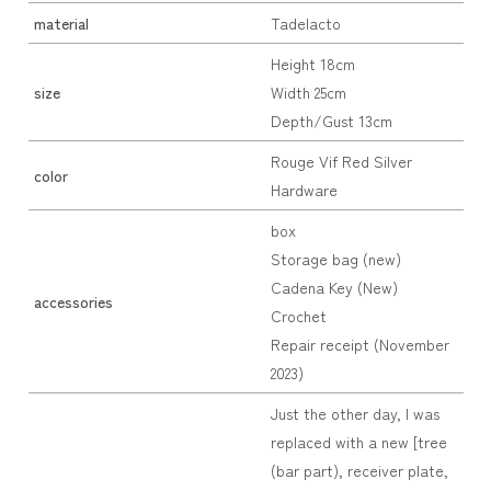
material
Tadelacto
Height 18cm
size
Width 25cm
Depth/Gust 13cm
Rouge Vif Red Silver
color
Hardware
box
Storage bag (new)
Cadena Key (New)
accessories
Crochet
Repair receipt (November
2023)
Just the other day, I was
replaced with a new [tree
(bar part), receiver plate,