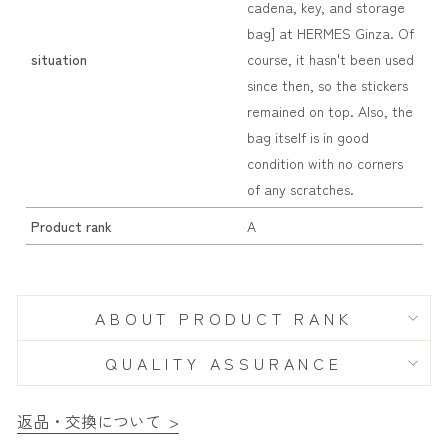
cadena, key, and storage
bag] at HERMES Ginza. Of
situation
course, it hasn't been used
since then, so the stickers
remained on top. Also, the
bag itself is in good
condition with no corners
of any scratches.
Product rank
A
ABOUT PRODUCT RANK
QUALITY ASSURANCE
返品・交換について >