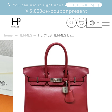
Skip
You can use it right now!
8
.
1
～
8
.
15
(
土
)
(
土
)
to
¥5,000
coupon
present
OFF
content
Langua
home
HERMES
HERMES HERMES Bir...