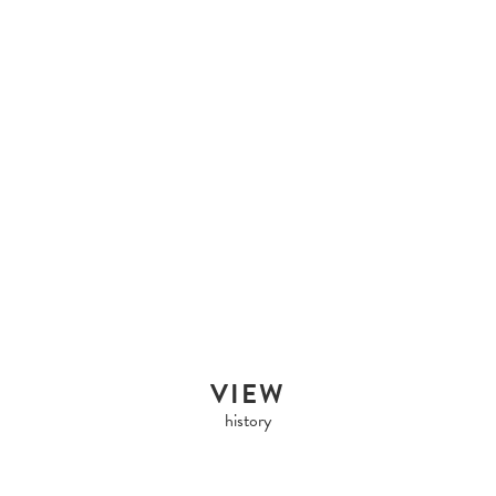
HERMES
HERMES HERMES
BOLIDE 3...
Sold Out
VIEW
history