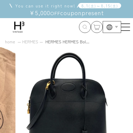
Skip
You can use it right now!
8
.
1
～
8
.
15
(
土
)
(
土
)
to
¥5,000
coupon
present
OFF
content
Langua
home
HERMES
HERMES HERMES Bol...