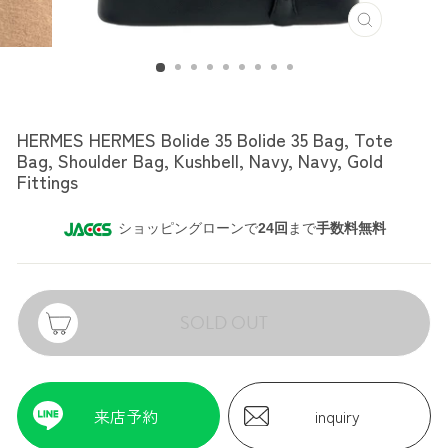
HERMES
HERMES HERMES Bolide 35 Bolide 35 Bag, Tote
Bag, Shoulder Bag, Kushbell, Navy, Navy, Gold
Fittings
ショッピングローンで
24回
まで
手数料無料
SOLD OUT
来店予約
inquiry