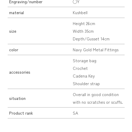
Engraving/number
◯Y
material
Kushbell
Height 26cm
size
Width 35cm
Depth/Gusset 14cm
color
Navy Gold Metal Fittings
Storage bag
Crochet
accessories
Cadena Key
Shoulder strap
Overall in good condition
situation
with no scratches or scuffs.
Product rank
SA