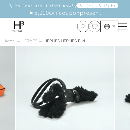
Skip
You can use it right now!
8
.
1
～
8
.
15
(
土
)
(
土
)
to
¥5,000
coupon
present
OFF
content
Langua
home
HERMES
HERMES HERMES Bud...