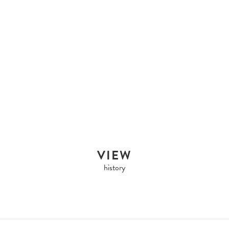
HERMES
HERMES HERMES
BUDDY PU...
Sold Out
VIEW
history