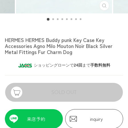
HERMES
HERMES HERMES Buddy punk Key Case Key
Accessories Agno Milo Mouton Noir Black Silver
Metal Fittings Fur Charm Dog
ショッピングローンで
24回
まで
手数料無料
SOLD OUT
来店予約
inquiry