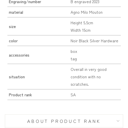
Engraving/number
B engraved 2023
material
Agno Milo Mouton
Height 5.5cm
size
Width 15cm
color
Noir Black Silver Hardware
box
accessories
tag
Overall in very good
situation
condition with no
scratches.
Product rank
SA
ABOUT PRODUCT RANK