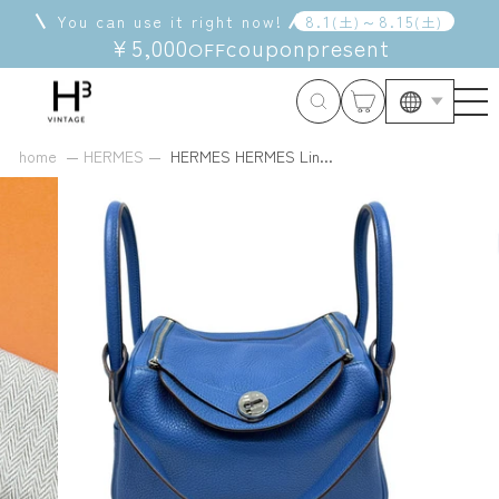
Skip
You can use it right now!
8
.
1
～
8
.
15
(
土
)
(
土
)
to
¥5,000
coupon
present
OFF
content
Langua
home
HERMES
HERMES HERMES Lin...