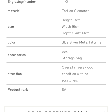
Engraving/number
□O
material
Torillon Clemence
Height 17cm
size
Width 26cm
Depth/Gust 13cm
color
Blue Silver Metal Fittings
box
accessories
Storage bag
Overall in very good
situation
condition with no
scratches.
Product rank
SA