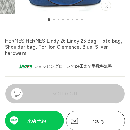
HERMES
HERMES HERMES Lindy 26 Lindy 26 Bag, Tote bag,
Shoulder bag, Torillon Clemence, Blue, Silver
hardware
ショッピングローンで
24回
まで
手数料無料
SOLD OUT
来店予約
inquiry