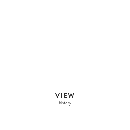
HERMES
HERMES HERMES LINDY
26...
Sold Out
VIEW
history