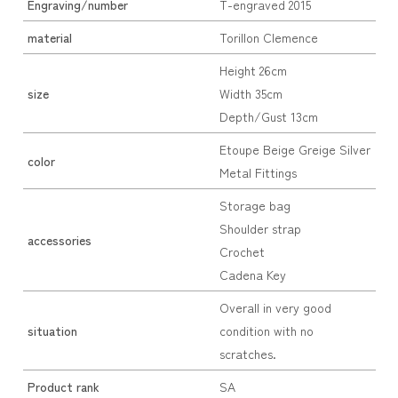
Engraving/number
T-engraved 2015
material
Torillon Clemence
Height 26cm
size
Width 35cm
Depth/Gust 13cm
Etoupe Beige Greige Silver
color
Metal Fittings
Storage bag
Shoulder strap
accessories
Crochet
Cadena Key
Overall in very good
situation
condition with no
scratches.
Product rank
SA