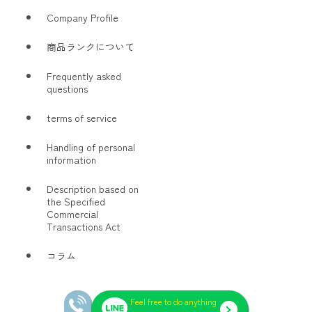
Company Profile
商品ランクについて
Frequently asked
questions
terms of service
Handling of personal
information
Description based on
the Specified
Commercial
Transactions Act
コラム
© 2026 H3（エイチスリー）
Feel free to do anything