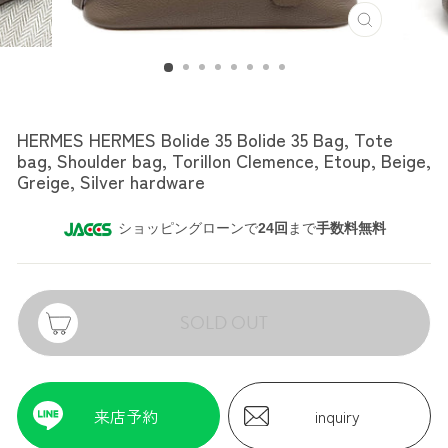
HERMES
HERMES HERMES Bolide 35 Bolide 35 Bag, Tote
bag, Shoulder bag, Torillon Clemence, Etoup, Beige,
Greige, Silver hardware
ショッピングローンで
24回
まで
手数料無料
SOLD OUT
来店予約
inquiry