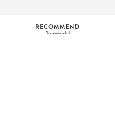
RECOMMEND
Recommended
HERMES
HERMES HERMES
BOLIDE 3...
Sold Out