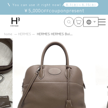
Skip
You can use it right now!
8
.
1
～
8
.
15
(
土
)
(
土
)
to
¥5,000
coupon
present
OFF
content
Langua
home
HERMES
HERMES HERMES Bol...